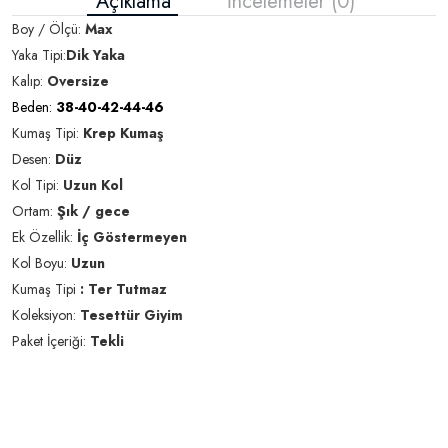
Açıklama
İncelemeler (0)
Boy / Ölçü:
Max
Yaka Tipi:
Dik Yaka
Kalıp:
Oversize
Beden:
38-40-42-44-46
Kumaş Tipi:
Krep Kumaş
Desen:
Düz
Kol Tipi:
Uzun Kol
Ortam:
Şık / gece
Ek Özellik:
İç Göstermeyen
Kol Boyu:
Uzun
Kumaş Tipi
: Ter Tutmaz
Koleksiyon:
Tesettür Giyim
Paket İçeriği:
Tekli