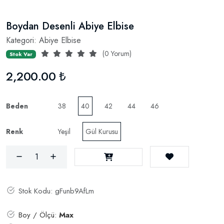
Boydan Desenli Abiye Elbise
Kategori:
Abiye Elbise
(0 Yorum)
Stok Var
2,200.00 ₺
Beden
38
40
42
44
46
Renk
Yeşil
Gül Kurusu
Stok Kodu:
gFunb9AfLm
Boy / Ölçü:
Max