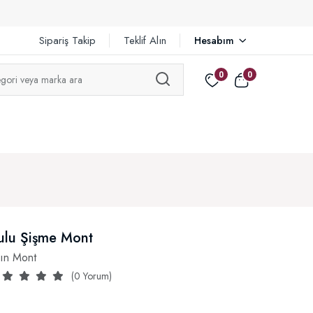
Sipariş Takip
Teklif Alın
Hesabım
0
0
ulu Şişme Mont
ın Mont
(0 Yorum)
₺