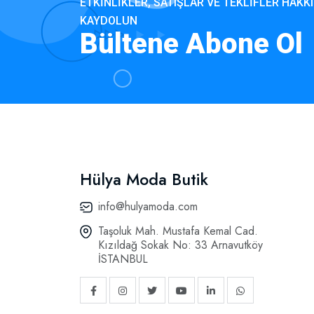
ETKINLIKLER, SATIŞLAR VE TEKLIFLER HAKKI
KAYDOLUN
Bültene Abone Ol
Hülya Moda Butik
info@hulyamoda.com
Taşoluk Mah. Mustafa Kemal Cad.
Kızıldağ Sokak No: 33 Arnavutköy
İSTANBUL