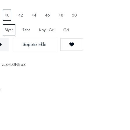
40
42
44
46
48
50
Siyah
Taba
Koyu Gri
Gri
Sepete Ekle
:
zLxHL0NEoZ
y