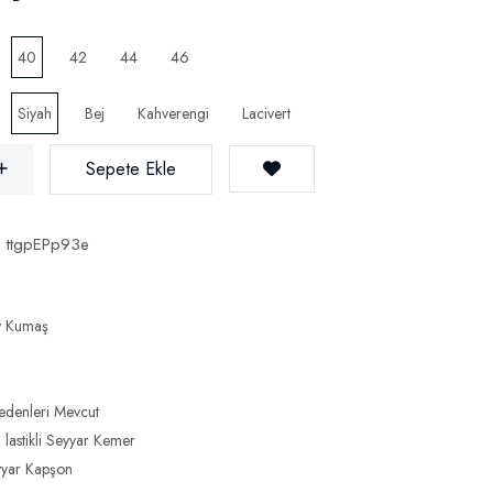
40
42
44
46
Siyah
Bej
Kahverengi
Lacivert
Sepete Ekle
:
ttgpEPp93e
y Kumaş
denleri Mevcut
astikli Seyyar Kemer
eyyar Kapşon