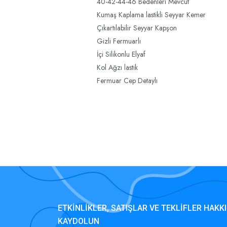
40-42-44-46 Bedenleri Mevcut
Kumaş Kaplama lastikli Seyyar Kemer
Çıkartılabilir Seyyar Kapşon
Gizli Fermuarlı
İçi Silikonlu Elyaf
Kol Ağzı lastik
Fermuar Cep Detaylı
ETKINLIKLER, SATIŞLAR VE TEKLIFLER HAKKI
KAYDOLUN