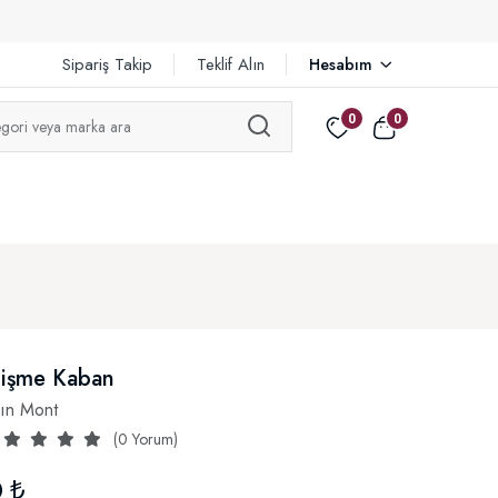
Sipariş Takip
Teklif Alın
Hesabım
0
0
Şişme Kaban
ın Mont
(0 Yorum)
 ₺