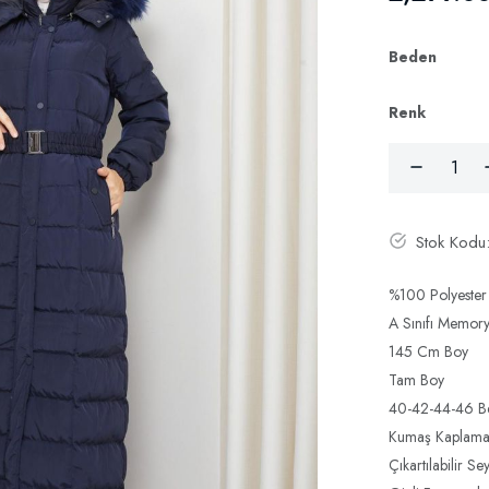
Beden
Renk
Stok Kodu
%100 Polyester
A Sınıfı Memor
145 Cm Boy
Tam Boy
40-42-44-46 Be
Kumaş Kaplama l
Çıkartılabilir S